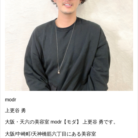
modr
上更谷 勇
大阪・天六の美容室 modr【モダ】 上更谷 勇です。
大阪/中崎町/天神橋筋六丁目にある美容室