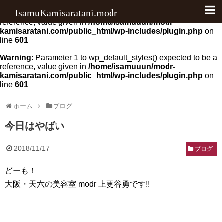
IsamuKamisaratani.modr
Warning
: Parameter 1 to wp_default_scripts() expected to be a
reference, value given in
/home/isamuuun/modr-
kamisaratani.com/public_html/wp-includes/plugin.php
on
料金
line
601
アクセス
Warning
: Parameter 1 to wp_default_styles() expected to be a
reference, value given in
/home/isamuuun/modr-
kamisaratani.com/public_html/wp-includes/plugin.php
on
クチコミ
line
601
ブログ
ホーム
ブログ
ヘアカラー
今日はやばい
ヘアケア
2018/11/17
ブログ
写真
どーも！
お知らせ
大阪・天六の美容室 modr 上更谷勇です!!
その他