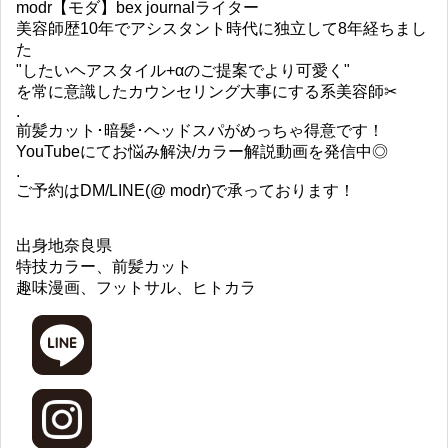
modr【モダ】bex journalライター
美容師歴10年でアシスタント時代に独立して8年経ちまし
た
"したいヘアスタイル+αのご提案でより可愛く"
を常に意識したカウンセリング大事にする系美容師✂︎
.
前髪カット･暗髪･ヘッドスパがめっちゃ得意です！
YouTubeにてお悩み解決/カラー解説動画を発信中◎
.
ご予約はDM/LINE(@ modr)で承っております！
出身地
奈良県
特技
カラー、前髪カット
趣味
漫画、フットサル、ヒトカラ