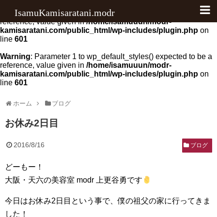
IsamuKamisaratani.modr
Warning
: Parameter 1 to wp_default_scripts() expected to be a
reference, value given in
/home/isamuuun/modr-
kamisaratani.com/public_html/wp-includes/plugin.php
on
料金
line
601
アクセス
Warning
: Parameter 1 to wp_default_styles() expected to be a
reference, value given in
/home/isamuuun/modr-
kamisaratani.com/public_html/wp-includes/plugin.php
on
クチコミ
line
601
ブログ
ホーム
ブログ
ヘアカラー
お休み2日目
ヘアケア
2016/8/16
ブログ
写真
どーもー！
お知らせ
大阪・天六の美容室 modr 上更谷勇です
その他
今日はお休み2日目という事で、僕の祖父の家に行ってきま
した！