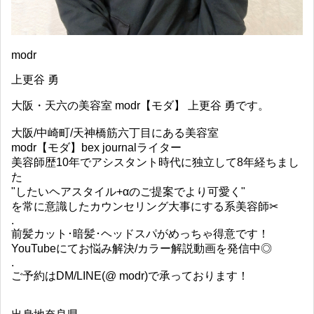
modr
上更谷 勇
大阪・天六の美容室 modr【モダ】 上更谷 勇です。
大阪/中崎町/天神橋筋六丁目にある美容室
modr【モダ】bex journalライター
美容師歴10年でアシスタント時代に独立して8年経ちまし
た
"したいヘアスタイル+αのご提案でより可愛く"
を常に意識したカウンセリング大事にする系美容師✂︎
.
前髪カット･暗髪･ヘッドスパがめっちゃ得意です！
YouTubeにてお悩み解決/カラー解説動画を発信中◎
.
ご予約はDM/LINE(@ modr)で承っております！