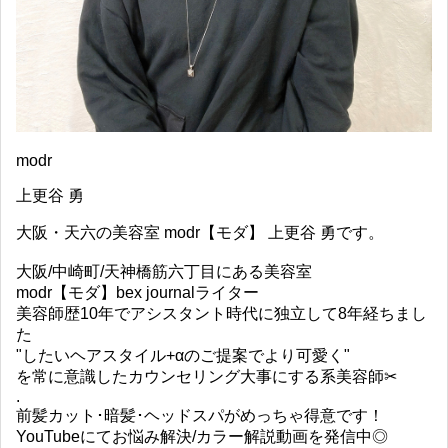
modr
上更谷 勇
大阪・天六の美容室 modr【モダ】 上更谷 勇です。
大阪/中崎町/天神橋筋六丁目にある美容室
modr【モダ】bex journalライター
美容師歴10年でアシスタント時代に独立して8年経ちまし
た
"したいヘアスタイル+αのご提案でより可愛く"
を常に意識したカウンセリング大事にする系美容師✂︎
.
前髪カット･暗髪･ヘッドスパがめっちゃ得意です！
YouTubeにてお悩み解決/カラー解説動画を発信中◎