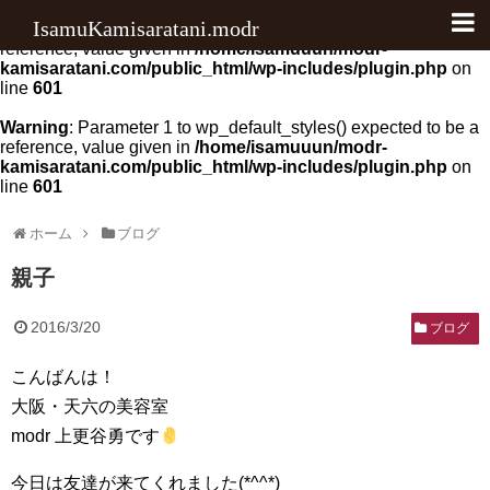
IsamuKamisaratani.modr
Warning
: Parameter 1 to wp_default_scripts() expected to be a
reference, value given in
/home/isamuuun/modr-
kamisaratani.com/public_html/wp-includes/plugin.php
on
料金
line
601
アクセス
Warning
: Parameter 1 to wp_default_styles() expected to be a
reference, value given in
/home/isamuuun/modr-
kamisaratani.com/public_html/wp-includes/plugin.php
on
クチコミ
line
601
ブログ
ホーム
ブログ
ヘアカラー
親子
ヘアケア
2016/3/20
ブログ
写真
こんばんは！
お知らせ
大阪・天六の美容室
modr 上更谷勇です
その他
今日は友達が来てくれました(*^^*)