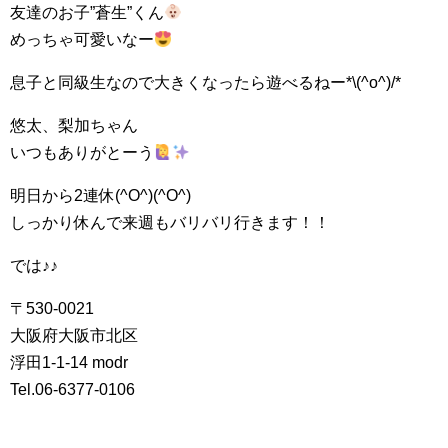
友達のお子”蒼生”くん
めっちゃ可愛いなー
息子と同級生なので大きくなったら遊べるねー*\(^o^)/*
悠太、梨加ちゃん
いつもありがとーう
明日から2連休(^O^)(^O^)
しっかり休んで来週もバリバリ行きます！！
では♪♪
〒530-0021
大阪府大阪市北区
浮田1-1-14 modr
Tel.06-6377-0106