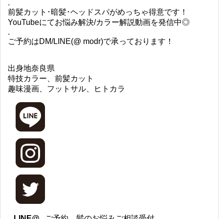
.
前髪カット･暗髪･ヘッドスパがめっちゃ得意です！
YouTubeにてお悩み解決/カラー解説動画を発信中◎
.
ご予約はDM/LINE(@ modr)で承っております！
出身地
奈良県
特技
カラー、前髪カット
趣味
漫画、フットサル、ヒトカラ
LINE@
ご予約、髪のお悩みご相談受付