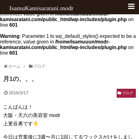
IsamuKamisaratani.modr
Warning
: Parameter 1 to wp_default_scripts() expected to be a
reference, value given in
/home/isamuuun/modr-
kamisaratani.com/public_html/wp-includes/plugin.php
on
料金
line
601
アクセス
Warning
: Parameter 1 to wp_default_styles() expected to be a
reference, value given in
/home/isamuuun/modr-
kamisaratani.com/public_html/wp-includes/plugin.php
on
クチコミ
line
601
ブログ
ホーム
ブログ
ヘアカラー
月1の、、、
ヘアケア
2016/3/17
ブログ
写真
こんばんは！
お知らせ
大阪・天六の美容室 modr
上更谷勇です
その他
今日は営業後に3週〜月に1回してるワックスがけをしまし