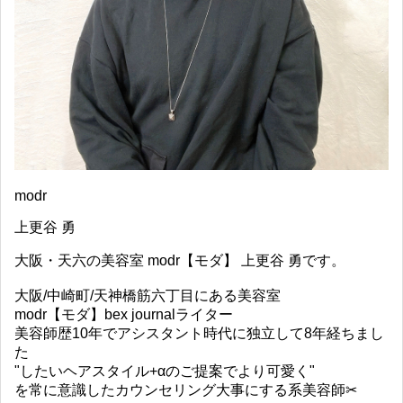
modr
上更谷 勇
大阪・天六の美容室 modr【モダ】 上更谷 勇です。
大阪/中崎町/天神橋筋六丁目にある美容室
modr【モダ】bex journalライター
美容師歴10年でアシスタント時代に独立して8年経ちまし
た
"したいヘアスタイル+αのご提案でより可愛く"
を常に意識したカウンセリング大事にする系美容師✂︎